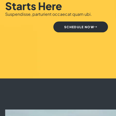
Starts Here
Suspendisse, parturient occaecat quam ubi.
SCHEDULE NOW