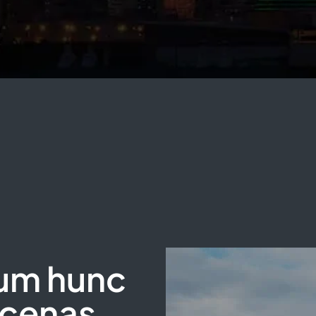
lum hunc
cenas​