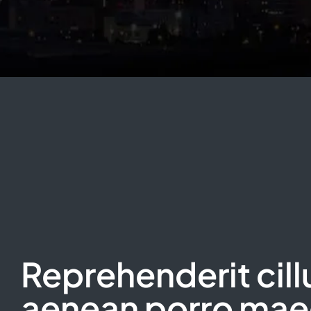
Reprehenderit cil
aenean porro mae