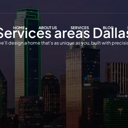
Services areas Dalla
HOME
ABOUT US
SERVICES
BLOG
e’ll design a home that’s as unique as you, built with precis