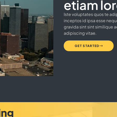
etiam lo
Iste voluptates quos te adi
inceptos id ipsa esse neque 
gravida sint sint similique 
adipiscing vitae.
GET STARTED
ing